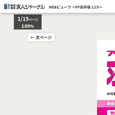
WEBビューワ 〜FP岩手版 1/15〜
1
/
15
ページ
100
%
← 次ページ