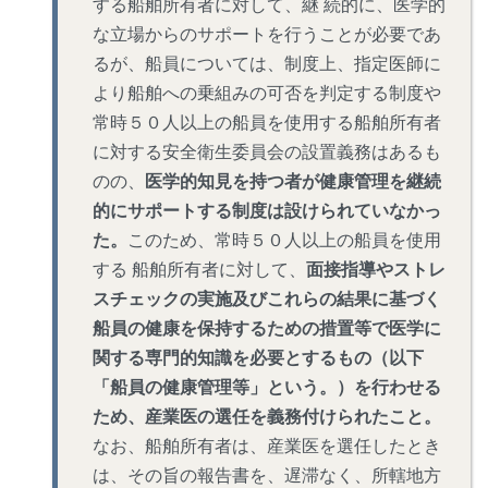
する船舶所有者に対して、継 続的に、医学的
な立場からのサポートを行うことが必要であ
るが、船員については、制度上、指定医師に
より船舶への乗組みの可否を判定する制度や
常時５０人以上の船員を使用する船舶所有者
に対する安全衛生委員会の設置義務はあるも
のの、
医学的知見を持つ者が健康管理を継続
的にサポートする制度は設けられていなかっ
た。
このため、常時５０人以上の船員を使用
する 船舶所有者に対して、
面接指導やストレ
スチェックの実施及びこれらの結果に基づく
船員の健康を保持するための措置等で医学に
関する専門的知識を必要とするもの（以下
「船員の健康管理等」という。）を行わせる
ため、産業医の選任を義務付けられたこと。
なお、船舶所有者は、産業医を選任したとき
は、その旨の報告書を、遅滞なく、所轄地方