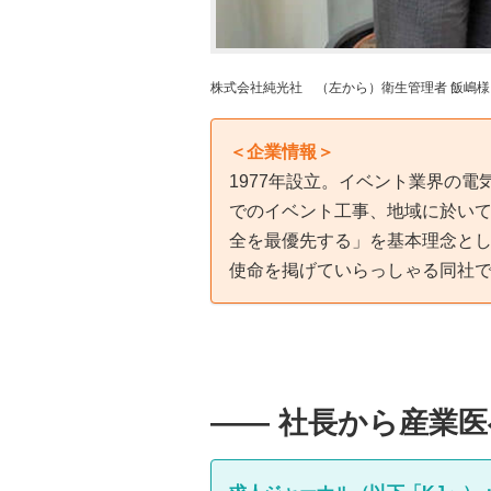
株式会社純光社 （左から）衛生管理者 飯嶋
＜企業情報＞
1977年設立。イベント業界の
でのイベント工事、地域に於い
全を最優先する」を基本理念と
使命を掲げていらっしゃる同社
―― 社長から産業