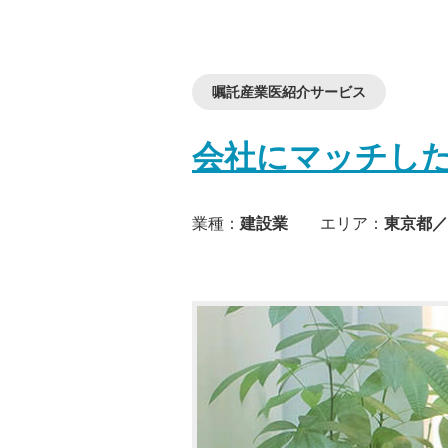
嘱託産業医紹介サービス
会社にマッチし
業種：
建設業
エリア：
東京都／