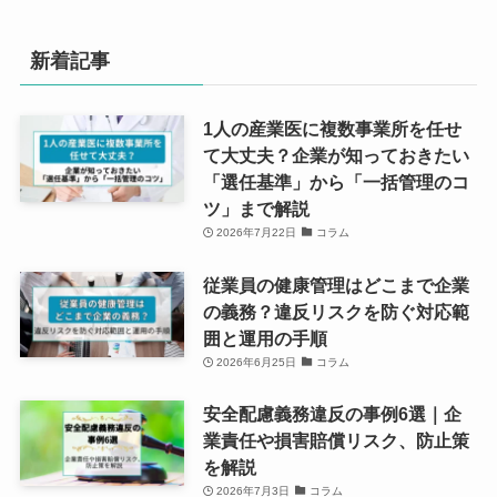
新着記事
1人の産業医に複数事業所を任せ
て大丈夫？企業が知っておきたい
「選任基準」から「一括管理のコ
ツ」まで解説
2026年7月22日
コラム
従業員の健康管理はどこまで企業
の義務？違反リスクを防ぐ対応範
囲と運用の手順
2026年6月25日
コラム
安全配慮義務違反の事例6選｜企
業責任や損害賠償リスク、防止策
を解説
2026年7月3日
コラム